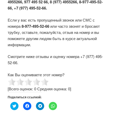
4955266, 977 495 52 66, 8 (977) 4955266, 8-977-495-52-
66, +7 (977) 495-52-66.
Если у вас есть пропущенный звонок или СМС с
номера
8-977-495-52-66
или часто звонят и бросают
трубку, оставьте, пожалуйста, отзыв на номер и вы
поможете другим людям быть в курсе актуальной
информации.
Смотрите ниже отзывы и оценку номера +7 (977) 495-
52-66.
Как Вы оцениваете этот номер?
[Всего оценок:
0
Средняя оценка:
0
]
Поделиться ссылкой:
Н
Н
Н
Н
а
а
а
а
ж
ж
ж
ж