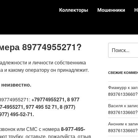
Коллекторы
Мошенники
Н
омера 89774955271?
адлежности и личности собственника
а и какому оператору он принадлежит.
СВЕЖИЕ КОММЕ
:
неизвестно.
Фиамурр
к за
89376133660?
89774955271:
+79774955271, 8 977
Василя
к запи
7-4955271, 977 495 52 71, 8 (977)
89376133660?
977) 495-52-71.
Аноним
к зап
 звонок или СМС с номера
8-977-495-
89376133660?
ют трубку, оставьте, пожалуйста, отзыв