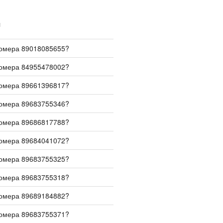
И
номера 89018085655?
номера 84955478002?
номера 89661396817?
номера 89683755346?
номера 89686817788?
номера 89684041072?
номера 89683755325?
номера 89683755318?
номера 89689184882?
номера 89683755371?