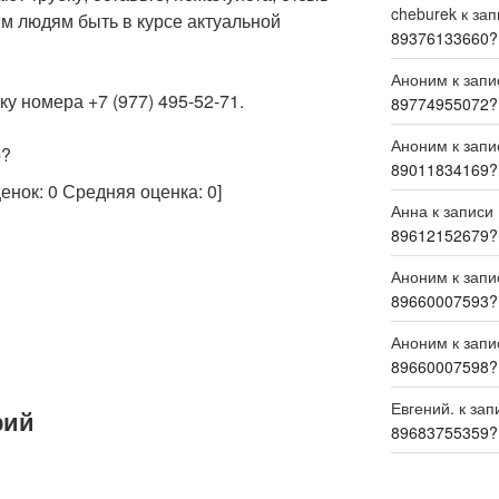
cheburek
к за
м людям быть в курсе актуальной
89376133660?
Аноним
к зап
у номера +7 (977) 495-52-71.
89774955072?
Аноним
к зап
р?
89011834169?
ценок:
0
Средняя оценка:
0
]
Анна
к записи
89612152679?
Аноним
к зап
89660007593?
Аноним
к зап
89660007598?
Евгений.
к зап
рий
89683755359?