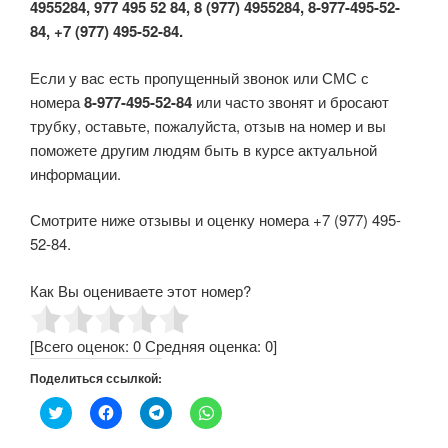
4955284, 977 495 52 84, 8 (977) 4955284, 8-977-495-52-
84, +7 (977) 495-52-84.
Если у вас есть пропущенный звонок или СМС с
номера
8-977-495-52-84
или часто звонят и бросают
трубку, оставьте, пожалуйста, отзыв на номер и вы
поможете другим людям быть в курсе актуальной
информации.
Смотрите ниже отзывы и оценку номера +7 (977) 495-
52-84.
Как Вы оцениваете этот номер?
[Всего оценок:
0
Средняя оценка:
0
]
Поделиться ссылкой:
Н
Н
Н
Н
а
а
а
а
ж
ж
ж
ж