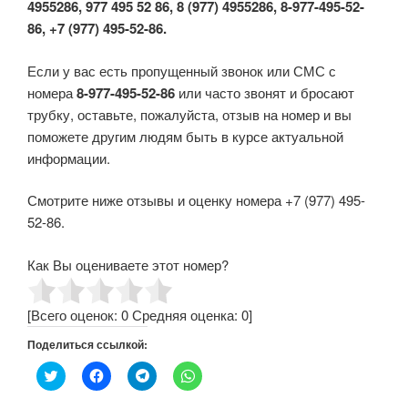
4955286, 977 495 52 86, 8 (977) 4955286, 8-977-495-52-
86, +7 (977) 495-52-86.
Если у вас есть пропущенный звонок или СМС с
номера
8-977-495-52-86
или часто звонят и бросают
трубку, оставьте, пожалуйста, отзыв на номер и вы
поможете другим людям быть в курсе актуальной
информации.
Смотрите ниже отзывы и оценку номера +7 (977) 495-
52-86.
Как Вы оцениваете этот номер?
[Всего оценок:
0
Средняя оценка:
0
]
Поделиться ссылкой:
Н
Н
Н
Н
а
а
а
а
ж
ж
ж
ж