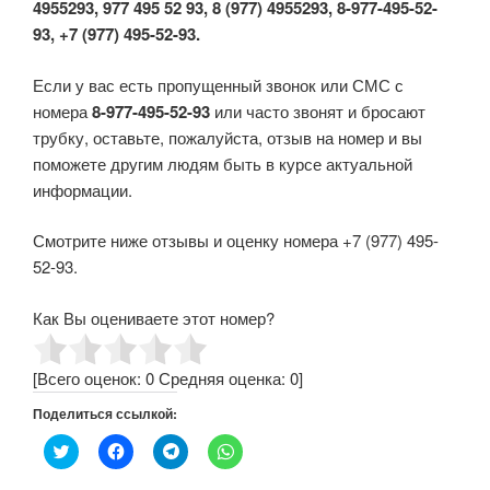
4955293, 977 495 52 93, 8 (977) 4955293, 8-977-495-52-
93, +7 (977) 495-52-93.
Если у вас есть пропущенный звонок или СМС с
номера
8-977-495-52-93
или часто звонят и бросают
трубку, оставьте, пожалуйста, отзыв на номер и вы
поможете другим людям быть в курсе актуальной
информации.
Смотрите ниже отзывы и оценку номера +7 (977) 495-
52-93.
Как Вы оцениваете этот номер?
[Всего оценок:
0
Средняя оценка:
0
]
Поделиться ссылкой:
Н
Н
Н
Н
а
а
а
а
ж
ж
ж
ж