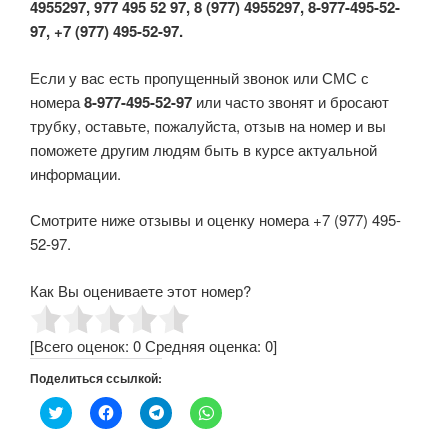
4955297, 977 495 52 97, 8 (977) 4955297, 8-977-495-52-
97, +7 (977) 495-52-97.
Если у вас есть пропущенный звонок или СМС с
номера
8-977-495-52-97
или часто звонят и бросают
трубку, оставьте, пожалуйста, отзыв на номер и вы
поможете другим людям быть в курсе актуальной
информации.
Смотрите ниже отзывы и оценку номера +7 (977) 495-
52-97.
Как Вы оцениваете этот номер?
[Всего оценок:
0
Средняя оценка:
0
]
Поделиться ссылкой:
Н
Н
Н
Н
а
а
а
а
ж
ж
ж
ж