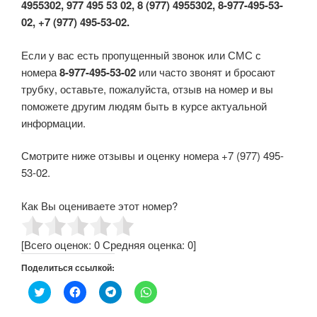
4955302, 977 495 53 02, 8 (977) 4955302, 8-977-495-53-
02, +7 (977) 495-53-02.
Если у вас есть пропущенный звонок или СМС с
номера
8-977-495-53-02
или часто звонят и бросают
трубку, оставьте, пожалуйста, отзыв на номер и вы
поможете другим людям быть в курсе актуальной
информации.
Смотрите ниже отзывы и оценку номера +7 (977) 495-
53-02.
Как Вы оцениваете этот номер?
[Всего оценок:
0
Средняя оценка:
0
]
Поделиться ссылкой:
Н
Н
Н
Н
а
а
а
а
ж
ж
ж
ж