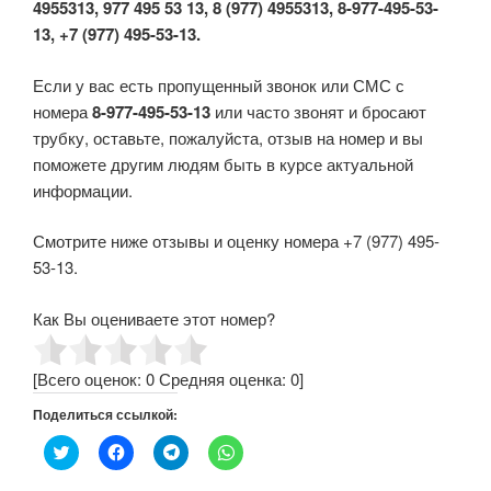
4955313, 977 495 53 13, 8 (977) 4955313, 8-977-495-53-
13, +7 (977) 495-53-13.
Если у вас есть пропущенный звонок или СМС с
номера
8-977-495-53-13
или часто звонят и бросают
трубку, оставьте, пожалуйста, отзыв на номер и вы
поможете другим людям быть в курсе актуальной
информации.
Смотрите ниже отзывы и оценку номера +7 (977) 495-
53-13.
Как Вы оцениваете этот номер?
[Всего оценок:
0
Средняя оценка:
0
]
Поделиться ссылкой:
Н
Н
Н
Н
а
а
а
а
ж
ж
ж
ж