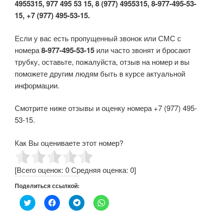
4955315, 977 495 53 15, 8 (977) 4955315, 8-977-495-53-
15, +7 (977) 495-53-15.
Если у вас есть пропущенный звонок или СМС с
номера
8-977-495-53-15
или часто звонят и бросают
трубку, оставьте, пожалуйста, отзыв на номер и вы
поможете другим людям быть в курсе актуальной
информации.
Смотрите ниже отзывы и оценку номера +7 (977) 495-
53-15.
Как Вы оцениваете этот номер?
[Всего оценок:
0
Средняя оценка:
0
]
Поделиться ссылкой:
Н
Н
Н
Н
а
а
а
а
ж
ж
ж
ж