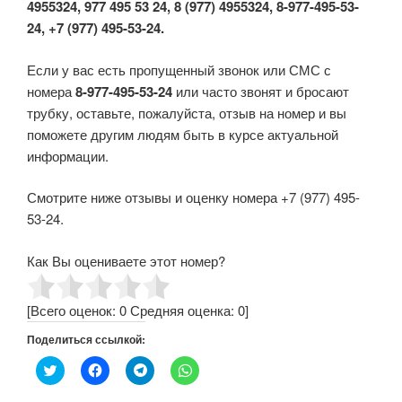
4955324, 977 495 53 24, 8 (977) 4955324, 8-977-495-53-
24, +7 (977) 495-53-24.
Если у вас есть пропущенный звонок или СМС с
номера
8-977-495-53-24
или часто звонят и бросают
трубку, оставьте, пожалуйста, отзыв на номер и вы
поможете другим людям быть в курсе актуальной
информации.
Смотрите ниже отзывы и оценку номера +7 (977) 495-
53-24.
Как Вы оцениваете этот номер?
[Всего оценок:
0
Средняя оценка:
0
]
Поделиться ссылкой:
Н
Н
Н
Н
а
а
а
а
ж
ж
ж
ж