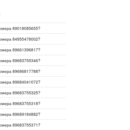
И
номера 89018085655?
номера 84955478002?
номера 89661396817?
номера 89683755346?
номера 89686817788?
номера 89684041072?
номера 89683755325?
номера 89683755318?
номера 89689184882?
номера 89683755371?