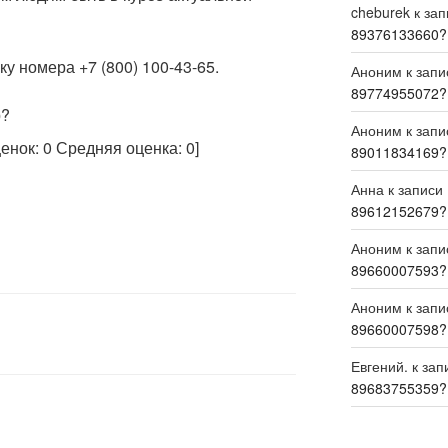
cheburek
к за
89376133660?
у номера +7 (800) 100-43-65.
Аноним
к зап
89774955072?
р?
Аноним
к зап
ценок:
0
Средняя оценка:
0
]
89011834169?
Анна
к записи
89612152679?
Аноним
к зап
89660007593?
Аноним
к зап
89660007598?
Евгений.
к зап
89683755359?