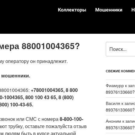
Коллекторы
Мошенники
Н
омера 88001004365?
му оператору он принадлежит.
СВЕЖИЕ КОММЕ
:
мошенники.
Фиамурр
к за
88001004365:
+78001004365, 8 800
89376133660?
0-1004365, 800 100 43 65, 8 (800)
Василя
к запи
800) 100-43-65.
89376133660?
 звонок или СМС с номера
8-800-100-
Аноним
к зап
ают трубку, оставьте пожалуйста отзыв
89376133660?
м людям быть в курсе актуальной