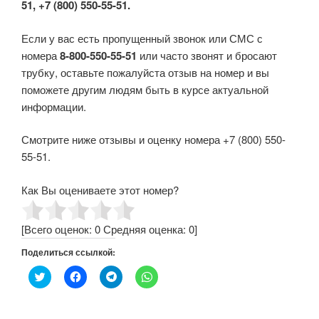
51, +7 (800) 550-55-51.
Если у вас есть пропущенный звонок или СМС с
номера
8-800-550-55-51
или часто звонят и бросают
трубку, оставьте пожалуйста отзыв на номер и вы
поможете другим людям быть в курсе актуальной
информации.
Смотрите ниже отзывы и оценку номера +7 (800) 550-
55-51.
Как Вы оцениваете этот номер?
[Всего оценок:
0
Средняя оценка:
0
]
Поделиться ссылкой:
Н
Н
Н
Н
а
а
а
а
ж
ж
ж
ж
м
м
м
м
и
и
и
и