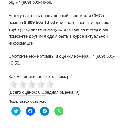
50, +7 (809) 505-10-50.
Если у вас есть пропущенный звонок или СМС с
номера
8-809-505-10-50
или часто звонят и бросают
трубку, оставьте пожалуйста отзыв на номер и вы
поможете другим людям быть в курсе актуальной
информации.
Смотрите ниже отзывы и оценку номера +7 (809) 505-
10-50.
Как Вы оцениваете этот номер?
[Всего оценок:
0
Средняя оценка:
0
]
Поделиться ссылкой:
Н
Н
Н
Н
а
а
а
а
ж
ж
ж
ж
м
м
м
м
и
и
и
и