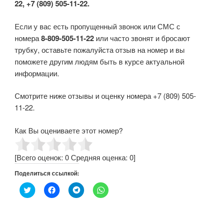
22, +7 (809) 505-11-22.
Если у вас есть пропущенный звонок или СМС с
номера
8-809-505-11-22
или часто звонят и бросают
трубку, оставьте пожалуйста отзыв на номер и вы
поможете другим людям быть в курсе актуальной
информации.
Смотрите ниже отзывы и оценку номера +7 (809) 505-
11-22.
Как Вы оцениваете этот номер?
[Всего оценок:
0
Средняя оценка:
0
]
Поделиться ссылкой:
Н
Н
Н
Н
а
а
а
а
ж
ж
ж
ж
м
м
м
м
и
и
и
и