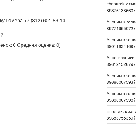
cheburek
к за
89376133660?
у номера +7 (812) 601-86-14.
Аноним
к зап
89774955072?
р?
Аноним
к зап
ценок:
0
Средняя оценка:
0
]
89011834169?
Анна
к записи
89612152679?
Аноним
к зап
89660007593?
Аноним
к зап
89660007598?
Евгений.
к зап
89683755359?