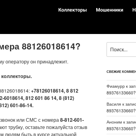
Коллекторы
Мошенники
Н
омера 88126018614?
му оператору он принадлежит.
СВЕЖИЕ КОММЕ
:
коллекторы.
Фиамурр
к за
88126018614:
+78126018614, 8 812
89376133660?
2-6018614, 812 601 86 14, 8 (812)
Василя
к запи
812) 601-86-14.
89376133660?
 звонок или СМС с номера
8-812-601-
Аноним
к зап
ают трубку, оставьте пожалуйста отзыв
89376133660?
м людям быть в курсе актуальной