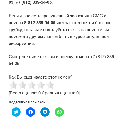
05, +7 (812) 339-54-05.
Если у вас есть пропущенный звонок или СМС с
номера
8-812-339-54-05
или часто звонят и бросают
трубку, оставьте пожалуйста отзыв на номер и вы
поможете другим людям быть в курсе актуальной
информации.
Смотрите ниже отзывы и оценку номера +7 (812) 339-
54-05.
Как Вы оцениваете этот номер?
[Всего оценок:
0
Средняя оценка:
0
]
Поделиться ссылкой:
Н
Н
Н
Н
а
а
а
а
ж
ж
ж
ж
м
м
м
м
и
и
и
и