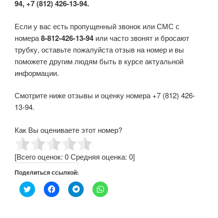
94, +7 (812) 426-13-94.
Если у вас есть пропущенный звонок или СМС с
номера
8-812-426-13-94
или часто звонят и бросают
трубку, оставьте пожалуйста отзыв на номер и вы
поможете другим людям быть в курсе актуальной
информации.
Смотрите ниже отзывы и оценку номера +7 (812) 426-
13-94.
Как Вы оцениваете этот номер?
[Всего оценок:
0
Средняя оценка:
0
]
Поделиться ссылкой:
Н
Н
Н
Н
а
а
а
а
ж
ж
ж
ж
м
м
м
м
и
и
и
и