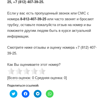
25, +7 (812) 407-39-25.
Если у вас есть пропущенный звонок или СМС с
номера
8-812-407-39-25
или часто звонят и бросают
трубку, оставьте пожалуйста отзыв на номер и вы
поможете другим людям быть в курсе актуальной
информации.
Смотрите ниже отзывы и оценку номера +7 (812) 407-
39-25.
Как Вы оцениваете этот номер?
[Всего оценок:
0
Средняя оценка:
0
]
Поделиться ссылкой:
Н
Н
Н
Н
а
а
а
а
ж
ж
ж
ж
м
м
м
м
и
и
и
и