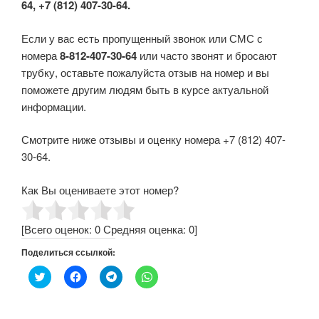
64, +7 (812) 407-30-64.
Если у вас есть пропущенный звонок или СМС с
номера
8-812-407-30-64
или часто звонят и бросают
трубку, оставьте пожалуйста отзыв на номер и вы
поможете другим людям быть в курсе актуальной
информации.
Смотрите ниже отзывы и оценку номера +7 (812) 407-
30-64.
Как Вы оцениваете этот номер?
[Всего оценок:
0
Средняя оценка:
0
]
Поделиться ссылкой:
Н
Н
Н
Н
а
а
а
а
ж
ж
ж
ж
м
м
м
м
и
и
и
и