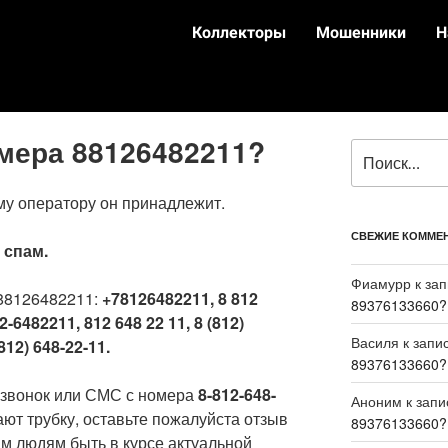
Коллекторы
Мошенники
Н
омера 88126482211?
му оператору он принадлежит.
СВЕЖИЕ КОММЕ
:
спам.
Фиамурр
к за
88126482211:
+78126482211, 8 812
89376133660?
2-6482211, 812 648 22 11, 8 (812)
Василя
к запи
812) 648-22-11.
89376133660?
 звонок или СМС с номера
8-812-648-
Аноним
к зап
ают трубку, оставьте пожалуйста отзыв
89376133660?
м людям быть в курсе актуальной