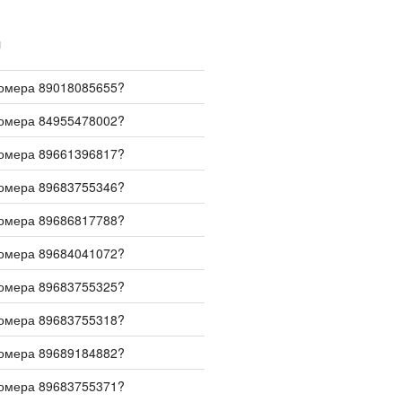
И
номера 89018085655?
номера 84955478002?
номера 89661396817?
номера 89683755346?
номера 89686817788?
номера 89684041072?
номера 89683755325?
номера 89683755318?
номера 89689184882?
номера 89683755371?