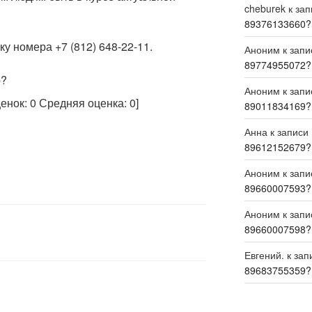
cheburek
к за
89376133660?
у номера +7 (812) 648-22-11.
Аноним
к зап
89774955072?
р?
Аноним
к зап
ценок:
0
Средняя оценка:
0
]
89011834169?
Анна
к записи
89612152679?
Аноним
к зап
89660007593?
Аноним
к зап
89660007598?
Евгений.
к зап
89683755359?