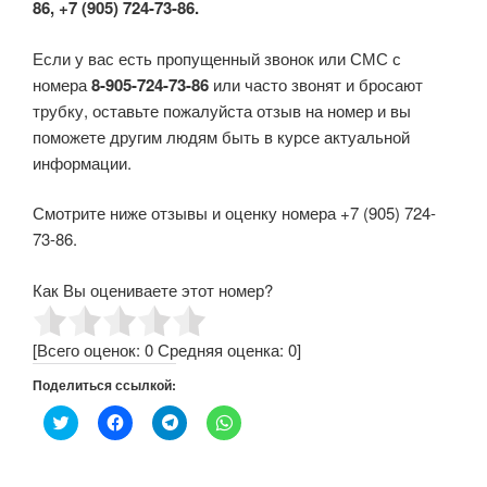
86, +7 (905) 724-73-86.
Если у вас есть пропущенный звонок или СМС с
номера
8-905-724-73-86
или часто звонят и бросают
трубку, оставьте пожалуйста отзыв на номер и вы
поможете другим людям быть в курсе актуальной
информации.
Смотрите ниже отзывы и оценку номера +7 (905) 724-
73-86.
Как Вы оцениваете этот номер?
[Всего оценок:
0
Средняя оценка:
0
]
Поделиться ссылкой:
Н
Н
Н
Н
а
а
а
а
ж
ж
ж
ж
м
м
м
м
и
и
и
и