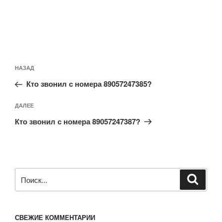
е
с
е
е
т
я
т
т
с
в
с
с
я
н
я
я
в
о
в
в
н
в
н
н
о
о
о
о
в
м
в
в
о
о
о
о
м
к
м
м
НАЗАД
о
н
о
о
к
е
к
к
н
)
н
н
Кто звонил с номера 89057247385?
е
е
е
)
)
)
ДАЛЕЕ
Кто звонил с номера 89057247387?
СВЕЖИЕ КОММЕНТАРИИ