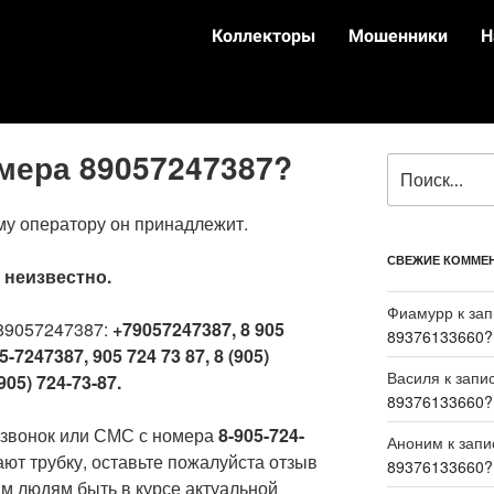
Коллекторы
Мошенники
Н
омера 89057247387?
му оператору он принадлежит.
СВЕЖИЕ КОММЕ
:
неизвестно.
Фиамурр
к за
89057247387:
+79057247387, 8 905
89376133660?
5-7247387, 905 724 73 87, 8 (905)
Василя
к запи
905) 724-73-87.
89376133660?
 звонок или СМС с номера
8-905-724-
Аноним
к зап
ают трубку, оставьте пожалуйста отзыв
89376133660?
м людям быть в курсе актуальной