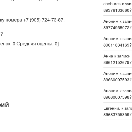
cheburek
к за
89376133660?
у номера +7 (905) 724-73-87.
Аноним
к зап
89774955072?
р?
Аноним
к зап
ценок:
0
Средняя оценка:
0
]
89011834169?
Анна
к записи
89612152679?
Аноним
к зап
89660007593?
Аноним
к зап
89660007598?
рий
Евгений.
к зап
89683755359?