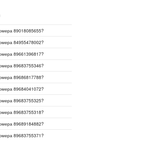
И
номера 89018085655?
номера 84955478002?
номера 89661396817?
номера 89683755346?
номера 89686817788?
номера 89684041072?
номера 89683755325?
номера 89683755318?
номера 89689184882?
номера 89683755371?