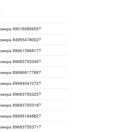
И
номера 89018085655?
номера 84955478002?
номера 89661396817?
номера 89683755346?
номера 89686817788?
номера 89684041072?
номера 89683755325?
номера 89683755318?
номера 89689184882?
номера 89683755371?