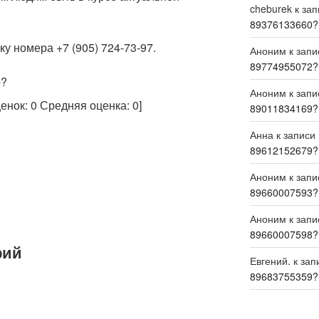
cheburek
к за
89376133660?
у номера +7 (905) 724-73-97.
Аноним
к зап
89774955072?
р?
Аноним
к зап
ценок:
0
Средняя оценка:
0
]
89011834169?
Анна
к записи
89612152679?
Аноним
к зап
89660007593?
Аноним
к зап
89660007598?
рий
Евгений.
к зап
89683755359?