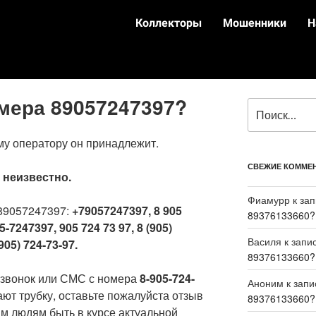
Коллекторы
Мошенники
Н
омера 89057247397?
му оператору он принадлежит.
СВЕЖИЕ КОММЕ
:
неизвестно.
Фиамурр
к за
89057247397:
+79057247397, 8 905
89376133660?
5-7247397, 905 724 73 97, 8 (905)
Василя
к запи
905) 724-73-97.
89376133660?
 звонок или СМС с номера
8-905-724-
Аноним
к зап
ают трубку, оставьте пожалуйста отзыв
89376133660?
м людям быть в курсе актуальной