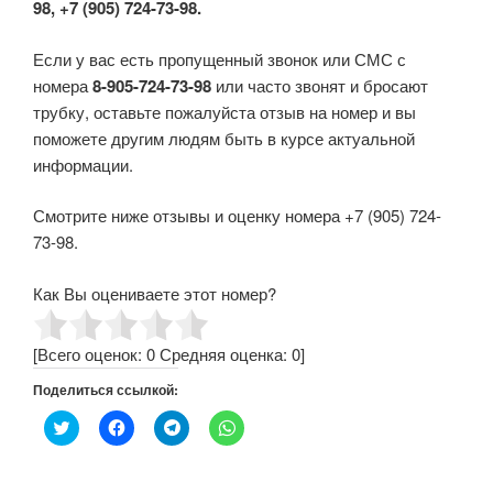
98, +7 (905) 724-73-98.
Если у вас есть пропущенный звонок или СМС с
номера
8-905-724-73-98
или часто звонят и бросают
трубку, оставьте пожалуйста отзыв на номер и вы
поможете другим людям быть в курсе актуальной
информации.
Смотрите ниже отзывы и оценку номера +7 (905) 724-
73-98.
Как Вы оцениваете этот номер?
[Всего оценок:
0
Средняя оценка:
0
]
Поделиться ссылкой:
Н
Н
Н
Н
а
а
а
а
ж
ж
ж
ж
м
м
м
м
и
и
и
и