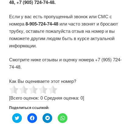
48, +7 (905) 724-74-48.
Если у вас есть пропущенный звонок или СМС с
номера
8-905-724-74-48
или часто звонят и бросают
трубку, оставьте пожалуйста отзыв на номер и вы
поможете другим людям быть в курсе актуальной
информации.
Смотрите ниже отзывы и оценку номера +7 (905) 724-
74-48.
Как Вы оцениваете этот номер?
[Всего оценок:
0
Средняя оценка:
0
]
Поделиться ссылкой:
Н
Н
Н
Н
а
а
а
а
ж
ж
ж
ж
м
м
м
м
и
и
и
и