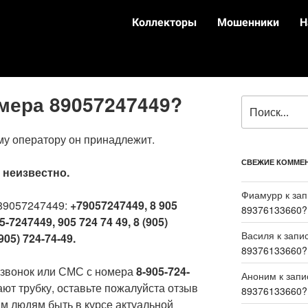
Коллекторы
Мошенники
Н
омера 89057247449?
му оператору он принадлежит.
СВЕЖИЕ КОММЕ
:
неизвестно.
Фиамурр
к за
89057247449:
+79057247449, 8 905
89376133660?
5-7247449, 905 724 74 49, 8 (905)
Василя
к запи
905) 724-74-49.
89376133660?
 звонок или СМС с номера
8-905-724-
Аноним
к зап
ают трубку, оставьте пожалуйста отзыв
89376133660?
м людям быть в курсе актуальной