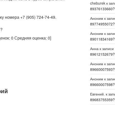
cheburek
к за
89376133660?
у номера +7 (905) 724-74-49.
Аноним
к зап
89774955072?
р?
Аноним
к зап
ценок:
0
Средняя оценка:
0
]
89011834169?
Анна
к записи
89612152679?
Аноним
к зап
89660007593?
Аноним
к зап
89660007598?
рий
Евгений.
к зап
89683755359?