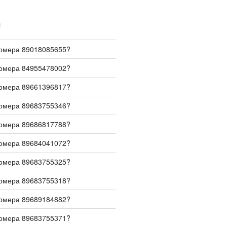
И
номера 89018085655?
номера 84955478002?
номера 89661396817?
номера 89683755346?
номера 89686817788?
номера 89684041072?
номера 89683755325?
номера 89683755318?
номера 89689184882?
номера 89683755371?