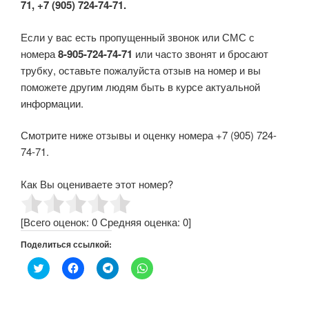
71, +7 (905) 724-74-71.
Если у вас есть пропущенный звонок или СМС с
номера
8-905-724-74-71
или часто звонят и бросают
трубку, оставьте пожалуйста отзыв на номер и вы
поможете другим людям быть в курсе актуальной
информации.
Смотрите ниже отзывы и оценку номера +7 (905) 724-
74-71.
Как Вы оцениваете этот номер?
[Всего оценок:
0
Средняя оценка:
0
]
Поделиться ссылкой:
Н
Н
Н
Н
а
а
а
а
ж
ж
ж
ж
м
м
м
м
и
и
и
и