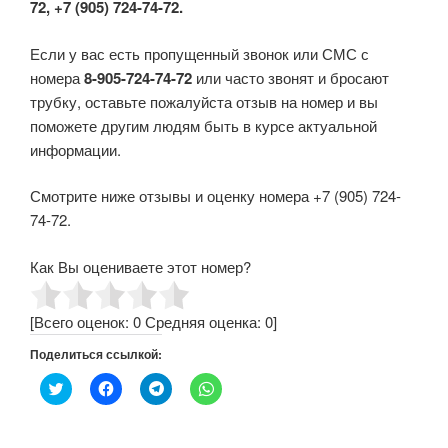
72, +7 (905) 724-74-72.
Если у вас есть пропущенный звонок или СМС с
номера
8-905-724-74-72
или часто звонят и бросают
трубку, оставьте пожалуйста отзыв на номер и вы
поможете другим людям быть в курсе актуальной
информации.
Смотрите ниже отзывы и оценку номера +7 (905) 724-
74-72.
Как Вы оцениваете этот номер?
[Всего оценок:
0
Средняя оценка:
0
]
Поделиться ссылкой:
Н
Н
Н
Н
а
а
а
а
ж
ж
ж
ж
м
м
м
м
и
и
и
и