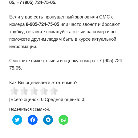
05, +7 (905) 724-75-05.
Если у вас есть пропущенный звонок или СМС с
номера
8-905-724-75-05
или часто звонят и бросают
трубку, оставьте пожалуйста отзыв на номер и вы
поможете другим людям быть в курсе актуальной
информации.
Смотрите ниже отзывы и оценку номера +7 (905) 724-
75-05.
Как Вы оцениваете этот номер?
[Всего оценок:
0
Средняя оценка:
0
]
Поделиться ссылкой:
Н
Н
Н
Н
а
а
а
а
ж
ж
ж
ж
м
м
м
м
и
и
и
и