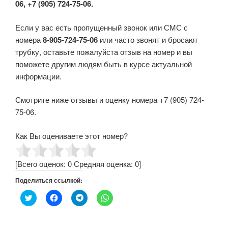
06, +7 (905) 724-75-06.
Если у вас есть пропущенный звонок или СМС с
номера
8-905-724-75-06
или часто звонят и бросают
трубку, оставьте пожалуйста отзыв на номер и вы
поможете другим людям быть в курсе актуальной
информации.
Смотрите ниже отзывы и оценку номера +7 (905) 724-
75-06.
Как Вы оцениваете этот номер?
[Всего оценок:
0
Средняя оценка:
0
]
Поделиться ссылкой:
Н
Н
Н
Н
а
а
а
а
ж
ж
ж
ж
м
м
м
м
и
и
и
и