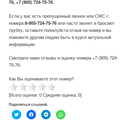
76, +7 (905) 724-75-76.
Если у вас есть пропущенный звонок или СМС с
номера
8-905-724-75-76
или часто звонят и бросают
трубку, оставьте пожалуйста отзыв на номер и вы
поможете другим людям быть в курсе актуальной
информации.
Смотрите ниже отзывы и оценку номера +7 (905) 724-
75-76.
Как Вы оцениваете этот номер?
[Всего оценок:
0
Средняя оценка:
0
]
Поделиться ссылкой:
Н
Н
Н
Н
а
а
а
а
ж
ж
ж
ж
м
м
м
м
и
и
и
и