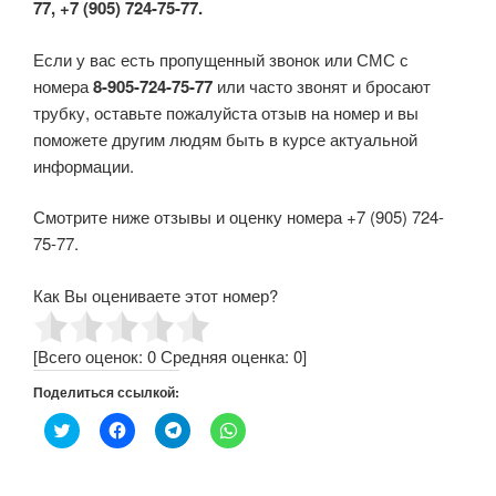
77, +7 (905) 724-75-77.
Если у вас есть пропущенный звонок или СМС с
номера
8-905-724-75-77
или часто звонят и бросают
трубку, оставьте пожалуйста отзыв на номер и вы
поможете другим людям быть в курсе актуальной
информации.
Смотрите ниже отзывы и оценку номера +7 (905) 724-
75-77.
Как Вы оцениваете этот номер?
[Всего оценок:
0
Средняя оценка:
0
]
Поделиться ссылкой:
Н
Н
Н
Н
а
а
а
а
ж
ж
ж
ж
м
м
м
м
и
и
и
и