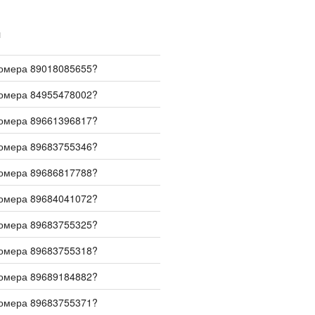
И
номера 89018085655?
номера 84955478002?
номера 89661396817?
номера 89683755346?
номера 89686817788?
номера 89684041072?
номера 89683755325?
номера 89683755318?
номера 89689184882?
номера 89683755371?