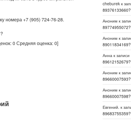
cheburek
к за
89376133660?
у номера +7 (905) 724-76-28.
Аноним
к зап
89774955072?
р?
Аноним
к зап
ценок:
0
Средняя оценка:
0
]
89011834169?
Анна
к записи
89612152679?
Аноним
к зап
89660007593?
Аноним
к зап
89660007598?
рий
Евгений.
к зап
89683755359?