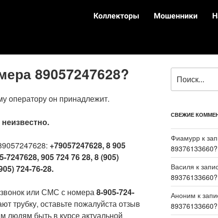
Коллекторы
Мошенники
Н
омера 89057247628?
му оператору он принадлежит.
СВЕЖИЕ КОММЕ
:
неизвестно.
Фиамурр
к за
89057247628:
+79057247628, 8 905
89376133660?
5-7247628, 905 724 76 28, 8 (905)
Василя
к запи
905) 724-76-28.
89376133660?
 звонок или СМС с номера
8-905-724-
Аноним
к зап
ают трубку, оставьте пожалуйста отзыв
89376133660?
м людям быть в курсе актуальной