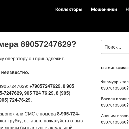
Коллекторы
Мошенники
Н
омера 89057247629?
му оператору он принадлежит.
СВЕЖИЕ КОММЕ
:
неизвестно.
Фиамурр
к за
89057247629:
+79057247629, 8 905
89376133660?
5-7247629, 905 724 76 29, 8 (905)
Василя
к запи
905) 724-76-29.
89376133660?
 звонок или СМС с номера
8-905-724-
Аноним
к зап
ают трубку, оставьте пожалуйста отзыв
89376133660?
м людям быть в курсе актуальной