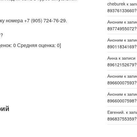
cheburek
к за
89376133660?
у номера +7 (905) 724-76-29.
Аноним
к зап
89774955072?
р?
Аноним
к зап
ценок:
0
Средняя оценка:
0
]
89011834169?
Анна
к записи
89612152679?
Аноним
к зап
89660007593?
Аноним
к зап
89660007598?
рий
Евгений.
к зап
89683755359?