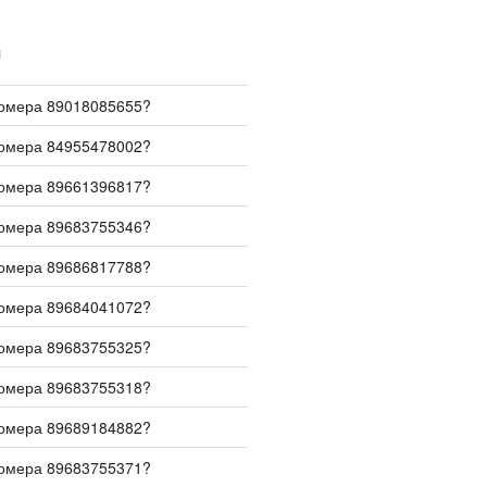
И
номера 89018085655?
номера 84955478002?
номера 89661396817?
номера 89683755346?
номера 89686817788?
номера 89684041072?
номера 89683755325?
номера 89683755318?
номера 89689184882?
номера 89683755371?