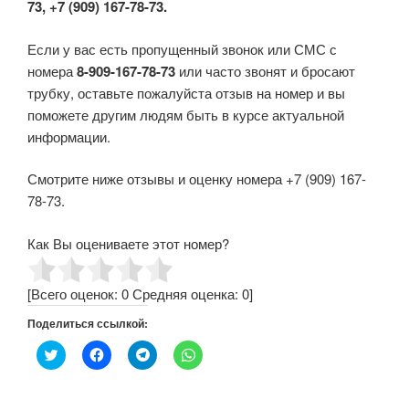
73, +7 (909) 167-78-73.
Если у вас есть пропущенный звонок или СМС с
номера
8-909-167-78-73
или часто звонят и бросают
трубку, оставьте пожалуйста отзыв на номер и вы
поможете другим людям быть в курсе актуальной
информации.
Смотрите ниже отзывы и оценку номера +7 (909) 167-
78-73.
Как Вы оцениваете этот номер?
[Всего оценок:
0
Средняя оценка:
0
]
Поделиться ссылкой:
Н
Н
Н
Н
а
а
а
а
ж
ж
ж
ж
м
м
м
м
и
и
и
и