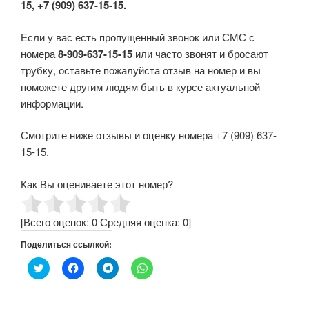
15, +7 (909) 637-15-15.
Если у вас есть пропущенный звонок или СМС с
номера
8-909-637-15-15
или часто звонят и бросают
трубку, оставьте пожалуйста отзыв на номер и вы
поможете другим людям быть в курсе актуальной
информации.
Смотрите ниже отзывы и оценку номера +7 (909) 637-
15-15.
Как Вы оцениваете этот номер?
[Всего оценок:
0
Средняя оценка:
0
]
Поделиться ссылкой:
Н
Н
Н
Н
а
а
а
а
ж
ж
ж
ж
м
м
м
м
и
и
и
и