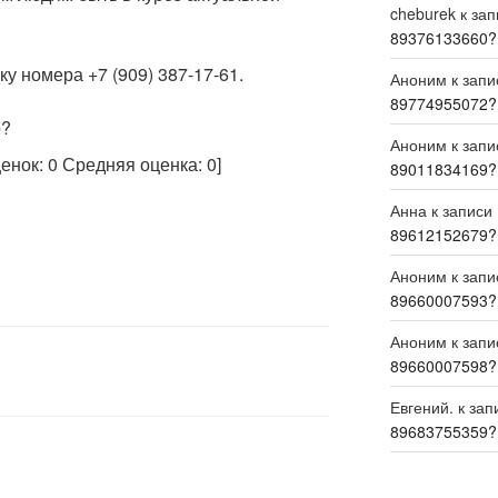
cheburek
к за
89376133660?
у номера +7 (909) 387-17-61.
Аноним
к зап
89774955072?
р?
Аноним
к зап
ценок:
0
Средняя оценка:
0
]
89011834169?
Анна
к записи
89612152679?
Аноним
к зап
89660007593?
Аноним
к зап
89660007598?
Евгений.
к зап
89683755359?