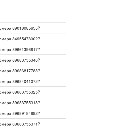
И
номера 89018085655?
номера 84955478002?
номера 89661396817?
номера 89683755346?
номера 89686817788?
номера 89684041072?
номера 89683755325?
номера 89683755318?
номера 89689184882?
номера 89683755371?