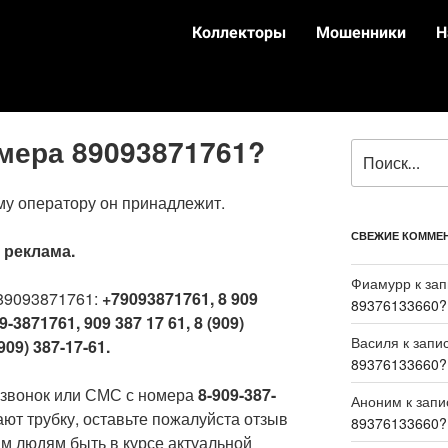
Коллекторы
Мошенники
Н
омера 89093871761?
му оператору он принадлежит.
СВЕЖИЕ КОММЕ
:
реклама.
Фиамурр
к за
89093871761:
+79093871761, 8 909
89376133660?
9-3871761, 909 387 17 61, 8 (909)
Василя
к запи
909) 387-17-61.
89376133660?
 звонок или СМС с номера
8-909-387-
Аноним
к зап
ают трубку, оставьте пожалуйста отзыв
89376133660?
м людям быть в курсе актуальной