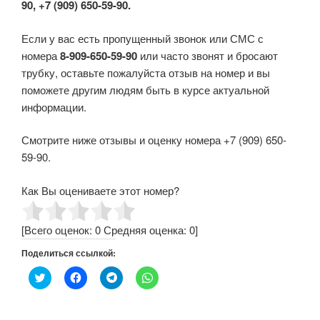
90, +7 (909) 650-59-90.
Если у вас есть пропущенный звонок или СМС с
номера
8-909-650-59-90
или часто звонят и бросают
трубку, оставьте пожалуйста отзыв на номер и вы
поможете другим людям быть в курсе актуальной
информации.
Смотрите ниже отзывы и оценку номера +7 (909) 650-
59-90.
Как Вы оцениваете этот номер?
[Всего оценок:
0
Средняя оценка:
0
]
Поделиться ссылкой:
Н
Н
Н
Н
а
а
а
а
ж
ж
ж
ж
м
м
м
м
и
и
и
и