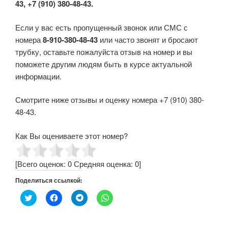
43, +7 (910) 380-48-43.
Если у вас есть пропущенный звонок или СМС с
номера
8-910-380-48-43
или часто звонят и бросают
трубку, оставьте пожалуйста отзыв на номер и вы
поможете другим людям быть в курсе актуальной
информации.
Смотрите ниже отзывы и оценку номера +7 (910) 380-
48-43.
Как Вы оцениваете этот номер?
[Всего оценок:
0
Средняя оценка:
0
]
Поделиться ссылкой:
Н
Н
Н
Н
а
а
а
а
ж
ж
ж
ж
м
м
м
м
и
и
и
и