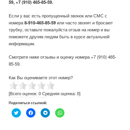
59, +7 (910) 465-85-59.
Если у вас есть пропущенный звонок или СМС с
номера
8-910-465-85-59
или часто звонят и бросают
трубку, оставьте пожалуйста отзыв на номер и вы
поможете другим людям быть в курсе актуальной
информации.
Смотрите ниже отзывы и оценку номера +7 (910) 465-
85-59.
Как Вы оцениваете этот номер?
[Всего оценок:
0
Средняя оценка:
0
]
Поделиться ссылкой:
Н
Н
Н
Н
а
а
а
а
ж
ж
ж
ж
м
м
м
м
и
и
и
и