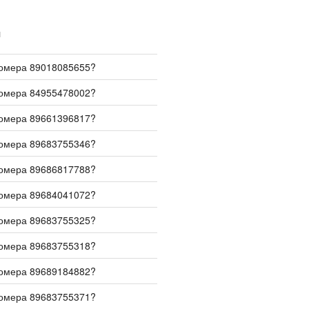
И
номера 89018085655?
номера 84955478002?
номера 89661396817?
номера 89683755346?
номера 89686817788?
номера 89684041072?
номера 89683755325?
номера 89683755318?
номера 89689184882?
номера 89683755371?