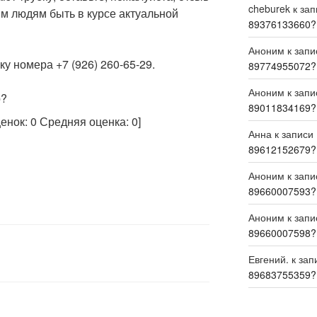
cheburek
к за
м людям быть в курсе актуальной
89376133660?
Аноним
к зап
у номера +7 (926) 260-65-29.
89774955072?
Аноним
к зап
р?
89011834169?
ценок:
0
Средняя оценка:
0
]
Анна
к записи
89612152679?
Аноним
к зап
89660007593?
Аноним
к зап
89660007598?
Евгений.
к зап
89683755359?