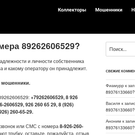
Коллекторы
Мошенники
Н
омера 89262606529?
адлежности и личности собственника
а и какому оператору он принадлежит.
СВЕЖИЕ КОММЕ
:
мошенники.
Фиамурр
к за
89376133660?
89262606529:
+79262606529, 8 926
Василя
к запи
6-2606529, 926 260 65 29, 8 (926)
89376133660?
926) 260-65-29.
Аноним
к зап
 звонок или СМС с номера
8-926-260-
89376133660?
ют трубку, оставьте, пожалуйста, отзыв