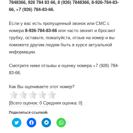
7848366, 926 784 83 66, 8 (926) 7848366, 8-926-784-83-
66, +7 (926) 784-83-66.
Если у вас есть пропущенный звонок или СМС с
номера
8-926-784-83-66
или часто звонят и бросают
трубку, оставьте, пожалуйста, отзыв на номер и вы
поможете другим людям быть в курсе актуальной
информации.
Смотрите ниже отзывы и оценку номера +7 (926) 784-
83-66.
Как Вы оцениваете этот номер?
[Всего оценок:
0
Средняя оценка:
0
]
Поделиться ссылкой:
Н
Н
Н
Н
а
а
а
а
ж
ж
ж
ж