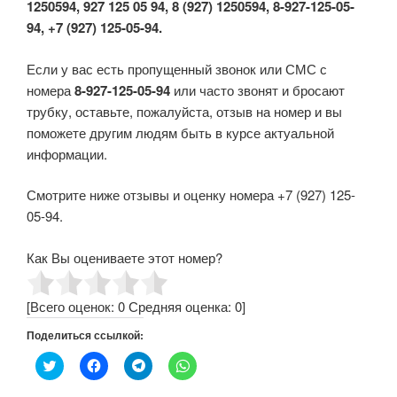
1250594, 927 125 05 94, 8 (927) 1250594, 8-927-125-05-
94, +7 (927) 125-05-94.
Если у вас есть пропущенный звонок или СМС с
номера
8-927-125-05-94
или часто звонят и бросают
трубку, оставьте, пожалуйста, отзыв на номер и вы
поможете другим людям быть в курсе актуальной
информации.
Смотрите ниже отзывы и оценку номера +7 (927) 125-
05-94.
Как Вы оцениваете этот номер?
[Всего оценок:
0
Средняя оценка:
0
]
Поделиться ссылкой:
Н
Н
Н
Н
а
а
а
а
ж
ж
ж
ж