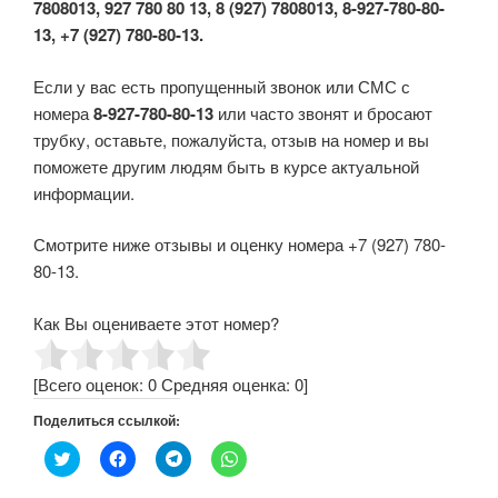
7808013, 927 780 80 13, 8 (927) 7808013, 8-927-780-80-
13, +7 (927) 780-80-13.
Если у вас есть пропущенный звонок или СМС с
номера
8-927-780-80-13
или часто звонят и бросают
трубку, оставьте, пожалуйста, отзыв на номер и вы
поможете другим людям быть в курсе актуальной
информации.
Смотрите ниже отзывы и оценку номера +7 (927) 780-
80-13.
Как Вы оцениваете этот номер?
[Всего оценок:
0
Средняя оценка:
0
]
Поделиться ссылкой:
Н
Н
Н
Н
а
а
а
а
ж
ж
ж
ж