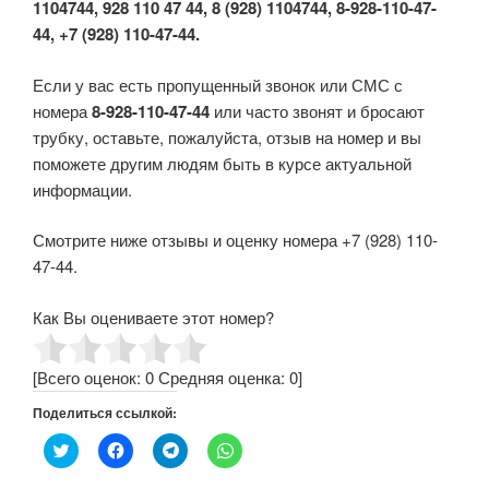
1104744, 928 110 47 44, 8 (928) 1104744, 8-928-110-47-
44, +7 (928) 110-47-44.
Если у вас есть пропущенный звонок или СМС с
номера
8-928-110-47-44
или часто звонят и бросают
трубку, оставьте, пожалуйста, отзыв на номер и вы
поможете другим людям быть в курсе актуальной
информации.
Смотрите ниже отзывы и оценку номера +7 (928) 110-
47-44.
Как Вы оцениваете этот номер?
[Всего оценок:
0
Средняя оценка:
0
]
Поделиться ссылкой:
Н
Н
Н
Н
а
а
а
а
ж
ж
ж
ж