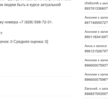
cheburek
к за
м людям быть в курсе актуальной
89376133660?
Аноним
к зап
у номера +7 (928) 598-72-31.
89774955072?
Аноним
к зап
р?
89011834169?
ценок:
0
Средняя оценка:
0
]
Анна
к записи
89612152679?
Аноним
к зап
89660007593?
Аноним
к зап
89660007598?
Евгений.
к зап
89683755359?