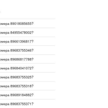
И
номера 89018085655?
номера 84955478002?
номера 89661396817?
номера 89683755346?
номера 89686817788?
номера 89684041072?
номера 89683755325?
номера 89683755318?
номера 89689184882?
номера 89683755371?