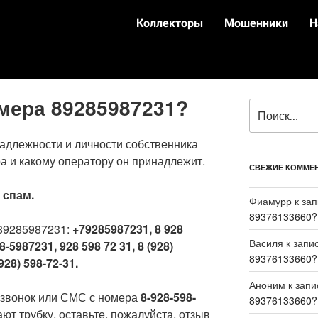
Коллекторы
Мошенники
Н
омера 89285987231?
адлежности и личности собственника
а и какому оператору он принадлежит.
СВЕЖИЕ КОММЕ
:
спам.
Фиамурр
к за
89376133660?
89285987231:
+79285987231, 8 928
Василя
к запи
8-5987231, 928 598 72 31, 8 (928)
89376133660?
928) 598-72-31.
Аноним
к зап
 звонок или СМС с номера
8-928-598-
89376133660?
ют трубку, оставьте, пожалуйста, отзыв