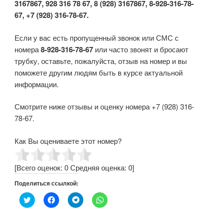
3167867, 928 316 78 67, 8 (928) 3167867, 8-928-316-78-
67, +7 (928) 316-78-67.
Если у вас есть пропущенный звонок или СМС с
номера
8-928-316-78-67
или часто звонят и бросают
трубку, оставьте, пожалуйста, отзыв на номер и вы
поможете другим людям быть в курсе актуальной
информации.
Смотрите ниже отзывы и оценку номера +7 (928) 316-
78-67.
Как Вы оцениваете этот номер?
[Всего оценок:
0
Средняя оценка:
0
]
Поделиться ссылкой:
Н
Н
Н
Н
а
а
а
а
ж
ж
ж
ж