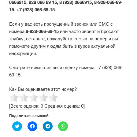
0666915, 928 066 69 15, 8 (928) 0666915, 8-928-066-69-
15, +7 (928) 066-69-15.
Если у вас есть пропущенный звонок или СМС с
номера
8-928-066-69-15
или часто звонят и бросают
трубку, оставьте, пожалуйста, отзыв на номер и вы
поможете другим людям быть в курсе актуальной
информации.
Смотрите ниже отзывы и оценку номера +7 (928) 066-
69-15.
Как Вы оцениваете этот номер?
[Всего оценок:
0
Средняя оценка:
0
]
Поделиться ссылкой:
Н
Н
Н
Н
а
а
а
а
ж
ж
ж
ж