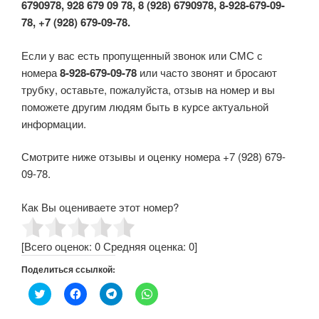
6790978, 928 679 09 78, 8 (928) 6790978, 8-928-679-09-
78, +7 (928) 679-09-78.
Если у вас есть пропущенный звонок или СМС с
номера
8-928-679-09-78
или часто звонят и бросают
трубку, оставьте, пожалуйста, отзыв на номер и вы
поможете другим людям быть в курсе актуальной
информации.
Смотрите ниже отзывы и оценку номера +7 (928) 679-
09-78.
Как Вы оцениваете этот номер?
[Всего оценок:
0
Средняя оценка:
0
]
Поделиться ссылкой:
Н
Н
Н
Н
а
а
а
а
ж
ж
ж
ж