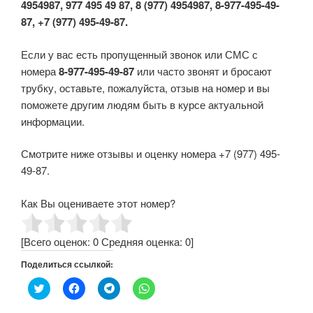
4954987, 977 495 49 87, 8 (977) 4954987, 8-977-495-49-
87, +7 (977) 495-49-87.
Если у вас есть пропущенный звонок или СМС с
номера
8-977-495-49-87
или часто звонят и бросают
трубку, оставьте, пожалуйста, отзыв на номер и вы
поможете другим людям быть в курсе актуальной
информации.
Смотрите ниже отзывы и оценку номера +7 (977) 495-
49-87.
Как Вы оцениваете этот номер?
[Всего оценок:
0
Средняя оценка:
0
]
Поделиться ссылкой:
Н
Н
Н
Н
а
а
а
а
ж
ж
ж
ж